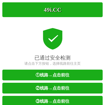
49i.CC
已通过安全检测
请点击下方按钮，选择线路前往主页
①线路→点击前往
②线路→点击前往
③线路→点击前往